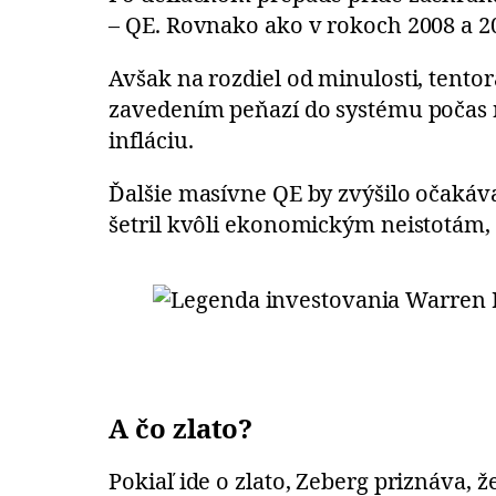
– QE. Rovnako ako v rokoch 2008 a 2
Avšak na rozdiel od minulosti, tentor
zavedením peňazí do systému počas n
infláciu.
Ďalšie masívne QE by zvýšilo očakáva
šetril kvôli ekonomickým neistotám, 
A čo zlato?
Pokiaľ ide o zlato, Zeberg priznáva,