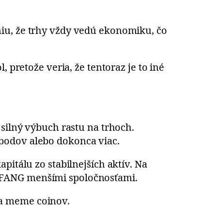
niu, že trhy vždy vedú ekonomiku, čo
 pretože veria, že tentoraz je to iné
 silný výbuch rastu na trhoch.
 bodov alebo dokonca viac.
pitálu zo stabilnejších aktív. Na
– FANG menšími spoločnosťami.
 a meme coinov.