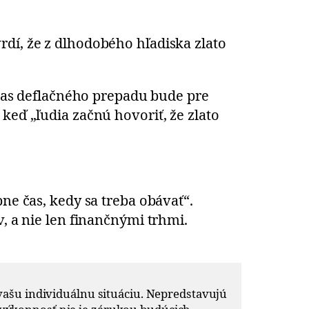
dí, že z dlhodobého hľadiska zlato
počas deflačného prepadu bude pre
keď „ľudia začnú hovoriť, že zlato
ne čas, kedy sa treba obávať“.
, a nie len finančnými trhmi.
ašu individuálnu situáciu. Nepredstavujú