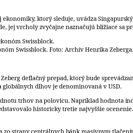
 ekonomiky, ktorý sleduje, uvádza Singapurský 
 jej vrcholy zvyčajne naznačujú blížiace sa p
nóm Swissblock. Foto: Archív Henrika Zeberga
a Zeberg deflačný prepad, ktorý bude sprevá
ina globálnych dlhov je denominovaná v USD.
dnotu trhov na polovicu. Napríklad hodnota in
redstavovalo historicky tretie najvyššie ocenenie
a zo strany centrálnych bánk masívnym tlačení