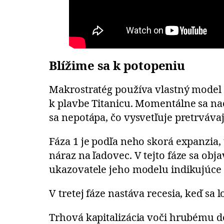
Blížime sa k potopeniu
Makrostratég používa vlastný model 
k plavbe Titanicu. Momentálne sa nac
sa nepotápa, čo vysvetľuje pretrváv
Fáza 1 je podľa neho skorá expanzia,
náraz na ľadovec. V tejto fáze sa ob
ukazovatele jeho modelu indikujúce r
V tretej fáze nastáva recesia, keď sa
Trhová kapitalizácia voči hrubému d