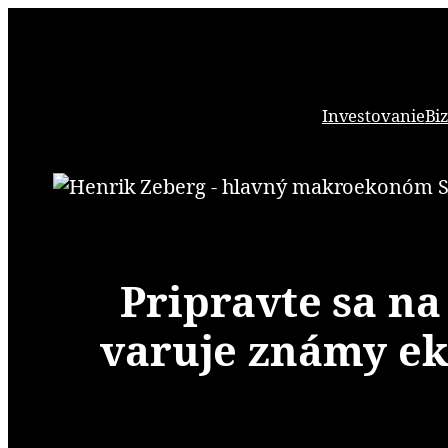
Prejsť
na
obsah
Investovanie
Bi
Pripravte sa na
varuje známy ek