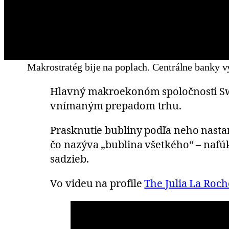
Makrostratég bije na poplach. Centrálne banky vy
Hlavný makroekonóm spoločnosti S
vnímaným prepadom trhu.
Prasknutie bubliny podľa neho nastan
čo nazýva „bublina všetkého“ – nafú
sadzieb.
Vo videu na profile
The Julia La Roc