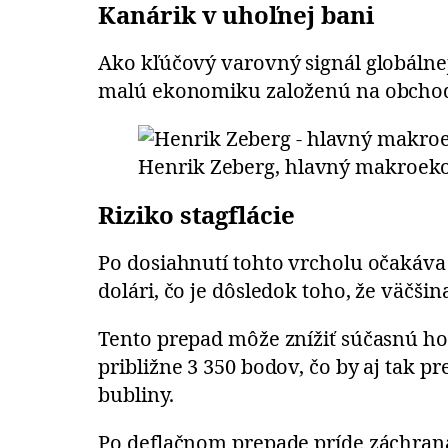
Kanárik v uhoľnej bani
Ako kľúčový varovný signál globálnej
malú ekonomiku založenú na obchode,
Henrik Zeberg, hlavný makroeko
Riziko stagflácie
Po dosiahnutí tohto vrcholu očakáv
dolári, čo je dôsledok toho, že väčš
Tento prepad môže znížiť súčasnú ho
približne 3 350 bodov, čo by aj tak p
bubliny.
Po deflačnom prepade príde záchran