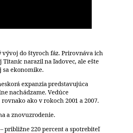
vývoj do štyroch fáz. Prirovnáva ich
Titanic narazil na ľadovec, ale ešte
j sa ekonomike.
 neskorá expanzia predstavujúca
tuálne nachádzame. Vedúce
4, rovnako ako v rokoch 2001 a 2007.
ana a znovuzrodenie.
ribližne 220 percent a spotrebiteľ