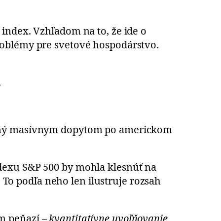
index. Vzhľadom na to, že ide o
roblémy pre svetové hospodárstvo.
.
dzaný masívnym dopytom po americkom
dexu S&P 500 by mohla klesnúť na
. To podľa neho len ilustruje rozsah
m peňazí –
kvantitatívne uvoľňovanie