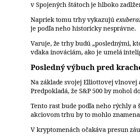
v Spojených štátoch je hlboko zadlžen
Napriek tomu trhy vykazujú
exubera
je podľa neho historicky nesprávne.
Varuje, že trhy budú „poslednými, kto
vďaka inováciám, ako je umelá inteli
Posledný výbuch pred krac
Na základe svojej Elliottovej vlnove
Predpokladá, že S&P 500 by mohol d
Tento rast bude podľa neho rýchly a š
akciovom trhu by to mohlo znamenať
V kryptomenách očakáva presun záuj