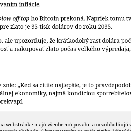
vaním inflácie.
blow-off top
ho Bitcoin prekoná. Napriek tomu tvr
re zlato je 35-tisíc dolárov do roku 2035.
ato, ale upozorňuje, že krátkodobý rast dolára 
vosť a nakupovať zlato počas veľkého výpredaja, 
nie: „Keď sa cítite najlepšie, je to pravdepodob
reálnej ekonomiky, najmä kondíciou spotrebiteľov
prekvapí.
 na webstránke majú všeobecnú povahu a nezohľadňujú v