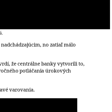
á.
 nadchádzajúcim, no zatiaľ málo
dí, že centrálne banky vytvorili to,
oročného potláčania úrokových
havé varovania.