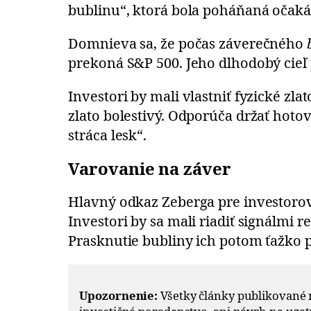
bublinu“, ktorá bola poháňaná očaká
Domnieva sa, že počas záverečného
prekoná S&P 500. Jeho dlhodobý cieľ p
Investori by mali vlastniť fyzické zl
zlato bolestivý. Odporúča držať hoto
stráca lesk“.
Varovanie na záver
Hlavný odkaz Zeberga pre investorov z
Investori by sa mali riadiť signálmi 
Prasknutie bubliny ich potom ťažko 
Upozornenie:
Všetky články publikované