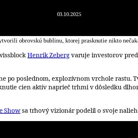
03.10.2025
tvorili obrovskú bublinu, ktorej prasknutie nikto nečak
wissblock
Henrik Zeberg
varuje investorov pred
e po poslednom, explozívnom vrchole rastu. Tvr
knutie cien aktív naprieč trhmi v dôsledku dlh
he Show
sa trhový vizionár podelil o svoje nalie