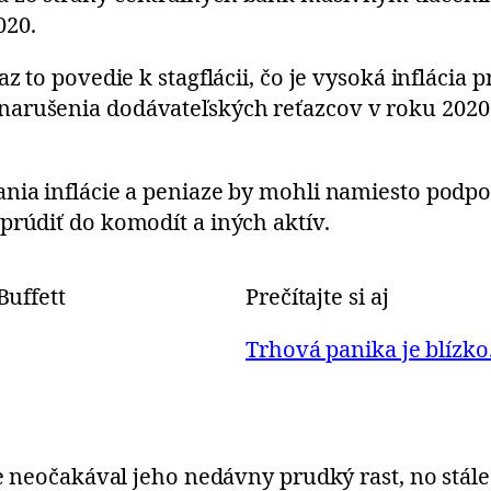
020.
az to povedie k stagflácii, čo je vysoká inflácia
arušenia dodávateľských reťazcov v roku 2020 
nia inflácie a peniaze by mohli namiesto podpor
prúdiť do komodít a iných aktív.
Prečítajte si aj
Trhová panika je blízko
 že neočakával jeho nedávny prudký rast, no stá