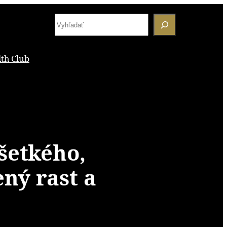
S
e
a
th Club
r
c
h
šetkého,
ný rast a