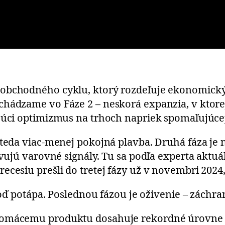
obchodného cyklu, ktorý rozdeľuje ekonomický 
hádzame vo Fáze 2 – neskorá expanzia, v ktorej 
ajúci optimizmus na trhoch napriek spomaľujúce
 teda viac-menej pokojná plavba. Druhá fáza je
javujú varovné signály. Tu sa podľa experta ak
ecesiu prešli do tretej fázy už v novembri 202
 loď potápa. Poslednou fázou je oživenie – záchr
omácemu produktu dosahuje rekordné úrovne – p