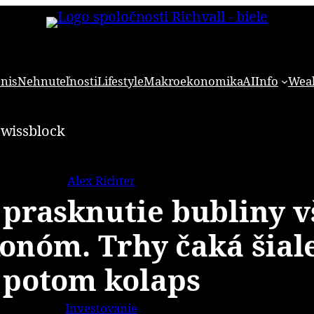
znis
Nehnuteľnosti
Lifestyle
Makroekonomika
AI
Info
Weal
Alex Richter
 prasknutie bubliny v
onóm. Trhy čaká šiale
potom kolaps
Investovanie