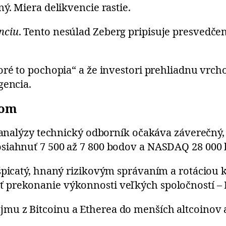
ý. Miera delikvencie rastie.
nciu
. Tento nesúlad Zeberg pripisuje presvedče
ré to pochopia“ a že investori prehliadnu vrchol,
gencia.
hom
j analýzy technický odborník očakáva záverečný,
osiahnuť 7 500 až 7 800 bodov a NASDAQ 28 000
picatý, hnaný rizikovým správaním a rotáciou ka
 prekonanie výkonnosti veľkých spoločností 
mu z Bitcoinu a Etherea do menších altcoinov