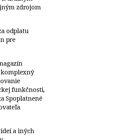
ejným zdrojom
za odplatu
en pre
 magazín
e komplexný
kovanie
kej funkčnosti,
 za Spoplatnené
ovateľa
ideí a iných
y.