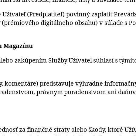
e Užívateľ (Predplatiteľ) povinný zaplatiť Prevád
y (prémiového digitálneho obsahu) v súlade s 
u Magazínu
lebo zakúpením Služby Užívateľ súhlasí s týmit
y, komentáre) predstavuje výhradne informačn
 poradenstvom, právnym poradenstvom ani daňo
nosť za finančné straty alebo škody, ktoré Uží