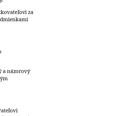
zkovateľovi za
Podmienkami
o
ý a názorový
vým
vateľovi