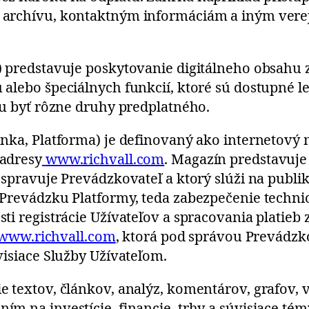
 archívu, kontaktným informáciám a iným ver
 predstavuje poskytovanie digitálneho obsahu 
alebo špeciálnych funkcií, ktoré sú dostupné l
žu byť rôzne druhy predplatného.
nka, Platforma) je definovaný ako internetový
 adresy
www.richvall.com
. Magazín predstavuj
 spravuje Prevádzkovateľ a ktorý slúži na publi
Prevádzku Platformy, teda zabezpečenie technic
ti registrácie Užívateľov a spracovania platieb
www.richvall.com
, ktorá pod správou Prevádzk
visiace Služby Užívateľom.
 textov, článkov, analýz, komentárov, grafov, v
m na investície, financie, trhy a súvisiace tém