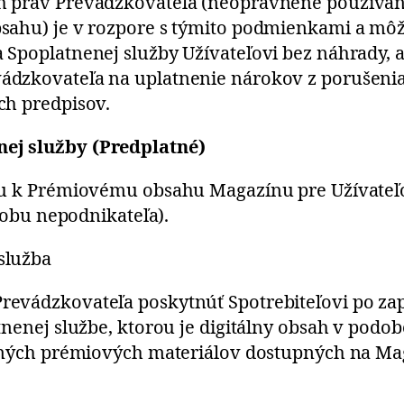
h práv Prevádzkovateľa (neoprávnené používan
sahu) je v rozpore s týmito podmienkami a môže
Spoplatnenej služby Užívateľovi bez náhrady, al
ádzkovateľa na uplatnenie nárokov z porušeni
ch predpisov.
ej služby (Predplatné)
pu k Prémiovému obsahu Magazínu pre Užívateľo
osobu nepodnikateľa).
služba
evádzkovateľa poskytnúť Spotrebiteľovi po zap
tnenej službe, ktorou je digitálny obsah v podo
 iných prémiových materiálov dostupných na Ma