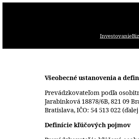
Prejsť
na
obsah
Investovanie
Bi
Všeobecné ustanovenia a defin
Prevádzkovateľom podľa osobitné
Jarabinková 18878/6B, 821 09 Br
Bratislava, IČO: 54 513 022 (ďale
Definície kľúčových pojmov