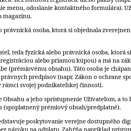
ie menu, odoslanie kontaktného formulára). Uží
h magazínu.
ebo právnická osoba, ktorá si objednala zverejn
vateľ, teda fyzická alebo právnická osoba, ktorá 
. registráciou alebo priamou kúpou) a má na zák
užbe (prémiovému obsahu). Táto osoba je chápa
 právnych predpisov (napr. Zákon o ochrane spot
rámci svojej podnikateľskej činnosti.
 Obsahu a jeho sprístupnenie Užívateľom, a to
tu (spoplatnený prémiový obsah/predplatné).
redstavuje poskytovanie verejne dostupného dig
ez nároku na odplatu. Zahŕňa napríklad prístup