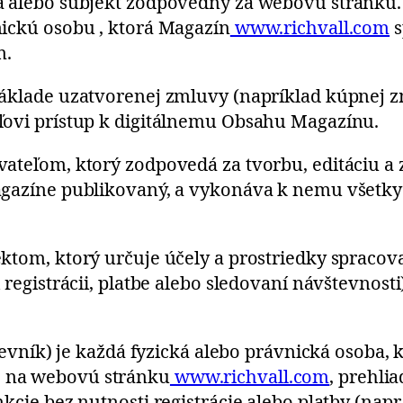
a alebo subjekt zodpovedný za webovú stránku. 
nickú osobu , ktorá Magazín
www.richvall.com
s
m.
základe uzatvorenej zmluvy (napríklad kúpnej z
ľovi prístup k digitálnemu Obsahu Magazínu.
ateľom, ktorý zodpovedá za tvorbu, editáciu a
agazíne publikovaný, a vykonáva k nemu všetky
ktom, ktorý určuje účely a prostriedky spraco
 registrácii, platbe alebo sledovaní návštevnosti
tevník) je každá fyzická alebo právnická osoba, 
 na webovú stránku
www.richvall.com
, prehlia
cie bez nutnosti registrácie alebo platby (napr.