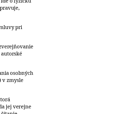
Ide o fyzickú
pravuje,
mluvy pri
 zverejňovanie
 autorské
vania osobných
) v zmysle
ktorá
da jej verejne
 čítanie