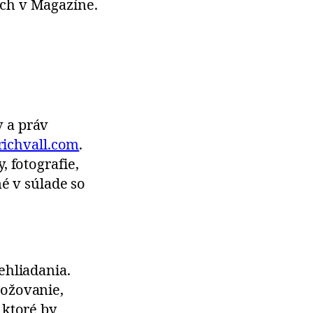
ch v Magazíne.
 a práv
ichvall.com
.
 fotografie,
é v súlade so
ehliadania.
nožovanie,
 ktoré by