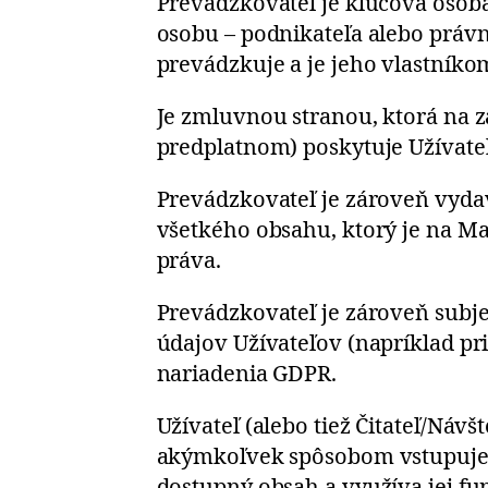
Prevádzkovateľ je kľúčová osob
osobu – podnikateľa alebo práv
prevádzkuje a je jeho vlastníko
Je zmluvnou stranou, ktorá na 
predplatnom) poskytuje Užívate
Prevádzkovateľ je zároveň vydav
všetkého obsahu, ktorý je na M
práva.
Prevádzkovateľ je zároveň subje
údajov Užívateľov (napríklad pri
nariadenia GDPR.
Užívateľ (alebo tiež Čitateľ/Návš
akýmkoľvek spôsobom vstupuje
dostupný obsah a využíva jej funk