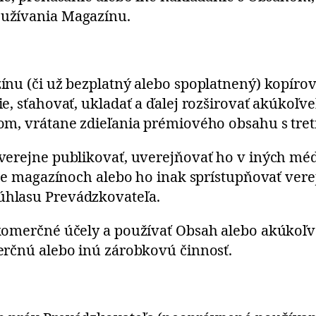
užívania Magazínu.
u (či už bezplatný alebo spoplatnený) kopírovať
e, sťahovať, ukladať a ďalej rozširovať akúkoľv
om, vrátane zdieľania prémiového obsahu s tret
verejne publikovať, uverejňovať ho v iných méd
ine magazínoch alebo ho inak sprístupňovať vere
hlasu Prevádzkovateľa.
komerčné účely a používať Obsah alebo akúkoľv
erčnú alebo inú zárobkovú činnosť.