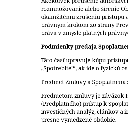
Akékoľvek porušenie autorskýc
rozmnožovanie alebo šírenie Ob
okamžitému zrušeniu prístupu a 
právnym krokom zo strany Prev
práva v zmysle platných právny
Podmienky predaja Spoplatnen
Táto časť upravuje kúpu prístu
„Spotrebiteľ“, ak ide o fyzickú 
Predmet Zmluvy a Spoplatnená 
Predmetom zmluvy je záväzok Pr
(Predplatného) prístup k Spopla
investičných analýz, článkov a
presne vymedzené obdobie.