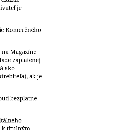
vateľ je
enie Komerčného
si na Magazíne
lade zaplatenej
ná ako
rebiteľa), ak je
 buď bezplatne
itálneho
 k titulným