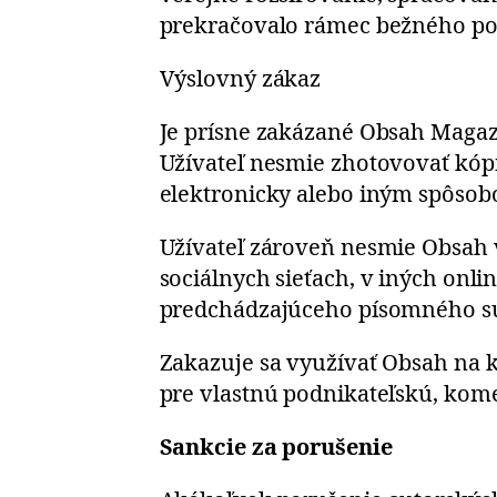
prekračovalo rámec bežného po
Výslovný zákaz
Je prísne zakázané Obsah Magazín
Užívateľ nesmie zhotovovať kópi
elektronicky alebo iným spôsob
Užívateľ zároveň nesmie Obsah 
sociálnych sieťach, v iných onl
predchádzajúceho písomného sú
Zakazuje sa využívať Obsah na 
pre vlastnú podnikateľskú, kom
Sankcie za porušenie