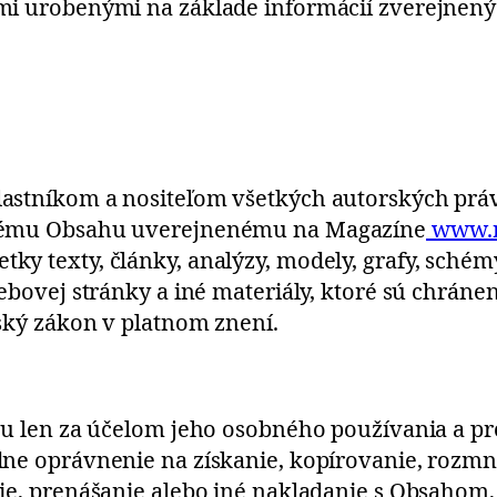
mi urobenými na základe informácií zverejnený
astníkom a nositeľom všetkých autorských práv
tkému Obsahu uverejnenému na Magazíne
www.r
 texty, články, analýzy, modely, grafy, schémy,
ebovej stránky a iné materiály, ktoré sú chránen
ský zákon v platnom znení.
hu len za účelom jeho osobného používania a pr
dne oprávnenie na získanie, kopírovanie, rozm
ie, prenášanie alebo iné nakladanie s Obsahom,