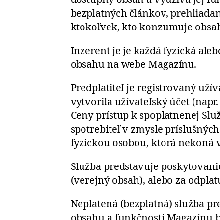
bezplatných článkov, prehliadan
ktokoľvek, kto konzumuje obsa
Inzerent je je každá fyzická al
obsahu na webe Magazínu.
Predplatiteľ je registrovaný uží
vytvorila užívateľský účet (napr
Ceny prístup k spoplatnenej Sl
spotrebiteľ v zmysle príslušných
fyzickou osobou, ktorá nekoná v 
Služba predstavuje poskytovanie
(verejný obsah), alebo za odpla
Neplatená (bezplatná) služba p
obsahu a funkčnosti Magazínu b