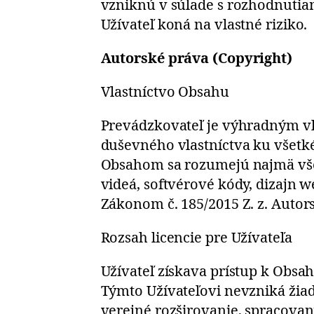
vzniknú v súlade s rozhodnutia
Užívateľ koná na vlastné riziko.
Autorské práva (Copyright)
Vlastníctvo Obsahu
Prevádzkovateľ je výhradným vl
duševného vlastníctva ku vše
Obsahom sa rozumejú najmä všetky
videá, softvérové kódy, dizajn w
Zákonom č. 185/2015 Z. z. Autor
Rozsah licencie pre Užívateľa
Užívateľ získava prístup k Obsa
Týmto Užívateľovi nevzniká žia
verejné rozširovanie, spracovan