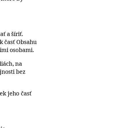
 a šíriť.
ek časť Obsahu
ími osobami.
iách, na
jnosti bez
ek jeho časť