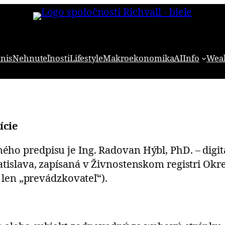
znis
Nehnuteľnosti
Lifestyle
Makroekonomika
AI
Info
Weal
ície
ho predpisu je Ing. Radovan Hýbl, PhD. – digita
atislava, zapísaná v Živnostenskom registri Ok
j len „prevádzkovateľ“).