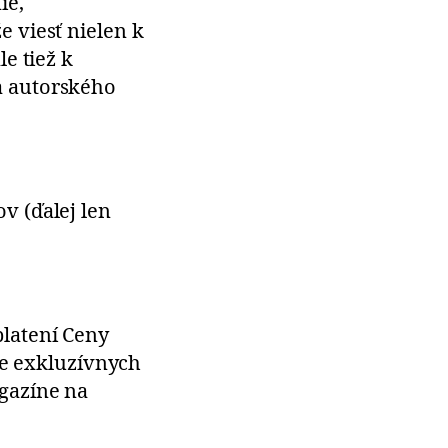
ie,
 viesť nielen k
e tiež k
a autorského
v (ďalej len
latení Ceny
be exkluzívnych
gazíne na