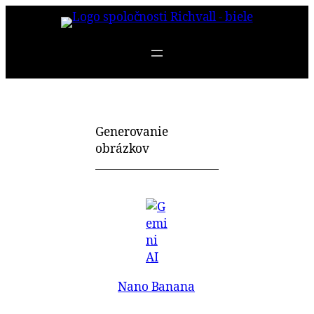
Prejsť
na
obsah
Generovanie
obrázkov
Nano Banana