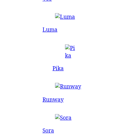
Luma
Pika
Runway
Sora