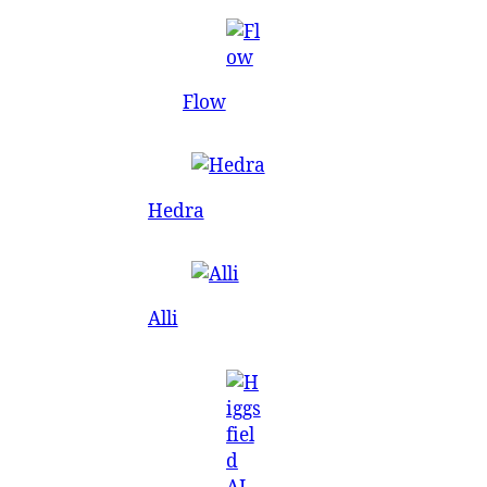
Flow
Hedra
Alli