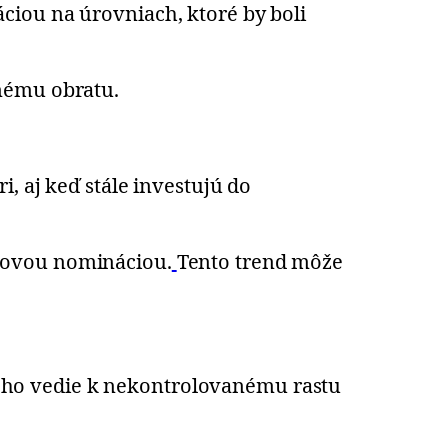
ciou na úrovniach, ktoré by boli
šnému obratu.
, aj keď stále investujú do
árovou nomináciou.
Tento trend môže
a neho vedie k nekontrolovanému rastu