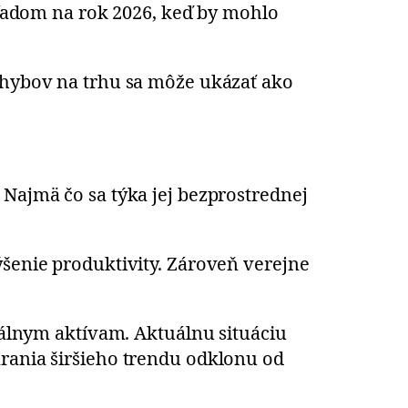
ýhľadom na rok 2026, keď by mohlo
pohybov na trhu sa môže ukázať ako
 Najmä čo sa týka jej bezprostrednej
ýšenie produktivity. Zároveň verejne
itálnym aktívam. Aktuálnu situáciu
árania širšieho trendu odklonu od