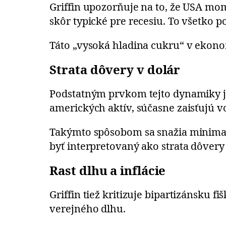
Griffin upozorňuje na to, že USA mo
skôr typické pre recesiu. To všetko 
Táto „vysoká hladina cukru“ v ekono
Strata dôvery v dolár
Podstatným prvkom tejto dynamiky je a
amerických aktív, súčasne zaisťujú v
Takýmto spôsobom sa snažia minimal
byť interpretovaný ako strata dôver
Rast dlhu a inflácie
Griffin tiež kritizuje bipartizánsku 
verejného dlhu.