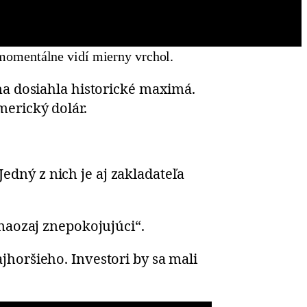
momentálne vidí mierny vrchol.
na dosiahla historické maximá.
merický dolár.
dný z nich je aj zakladateľa
„naozaj znepokojujúci“.
horšieho. Investori by sa mali