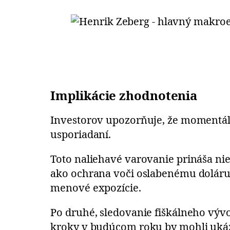
Implikácie zhodnotenia
Investorov upozorňuje, že momentá
usporiadaní.
Toto naliehavé varovanie prináša niek
ako ochrana voči oslabenému doláru a 
menové expozície.
Po druhé, sledovanie fiškálneho vývo
kroky v budúcom roku by mohli uká