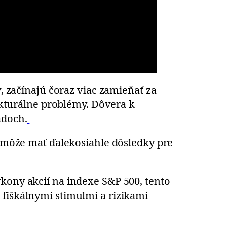
v, začínajú čoraz viac zamieňať za
ukturálne problémy. Dôvera k
adoch.
j môže mať ďalekosiahle dôsledky pre
kony akcií na indexe S&P 500, tento
 fiškálnymi stimulmi a rizikami