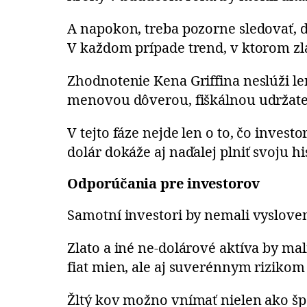
A napokon, treba pozorne sledovať, 
V každom prípade trend, v ktorom zl
Zhodnotenie Kena Griffina neslúži le
menovou dôverou, fiškálnou udržateľ
V tejto fáze nejde len o to, čo invest
dolár dokáže aj naďalej plniť svoju 
Odporúčania pre investorov
Samotní investori by nemali vysloven
Zlato a iné ne-dolárové aktíva by ma
fiat mien, ale aj suverénnym rizikom
Žltý kov možno vnímať nielen ako špe