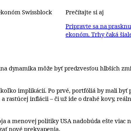
Prečítajte si aj
Pripravte sa na praskn
ekonóm. Trhy čaká šial
lna dynamika môže byť predzvesťou hlbších zm
oľko implikácií. Po prvé, portfóliá by mali byť 
rastúcej inflácii – či už ide o drahé kovy, reál
ja a menovej politiky USA nadobúda ešte viac n
zať nové prekvapenia.