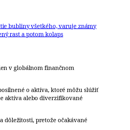
utie bubliny všetkého, varuje známy
ený rast a potom kolaps
ien v globálnom finančnom
posilnené o aktíva, ktoré môžu slúžiť
ne aktíva alebo diverzifikované
a dôležitosti, pretože očakávané