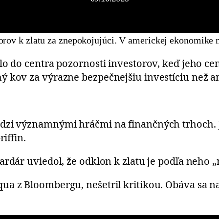
orov k zlatu za znepokojujúci. V americkej ekonomike 
lo do centra pozornosti investorov, keď jeho ce
ý kov za výrazne bezpečnejšiu investíciu než a
dzi významnými hráčmi na finančných trhoch. Je
iffin.
ardár uviedol, že odklon k zlatu je podľa neho 
a z Bloombergu, nešetril kritikou. Obáva sa naj