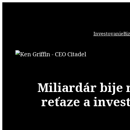
Prejsť
na
obsah
Investovanie
Bi
Miliardár bije 
reťaze a inves