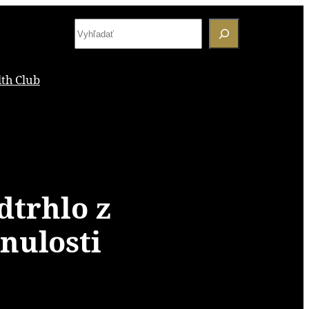
S
e
a
th Club
r
c
h
dtrhlo z
nulosti