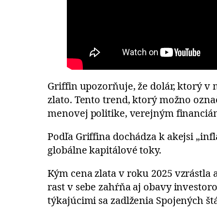
Griffin upozorňuje, že dolár, ktorý v
zlato. Tento trend, ktorý možno ozna
menovej politike, verejným financiám
Podľa Griffina dochádza k akejsi „in
globálne kapitálové toky.
Kým cena zlata v roku 2025 vzrástla 
rast v sebe zahŕňa aj obavy investor
týkajúcimi sa zadlženia Spojených št