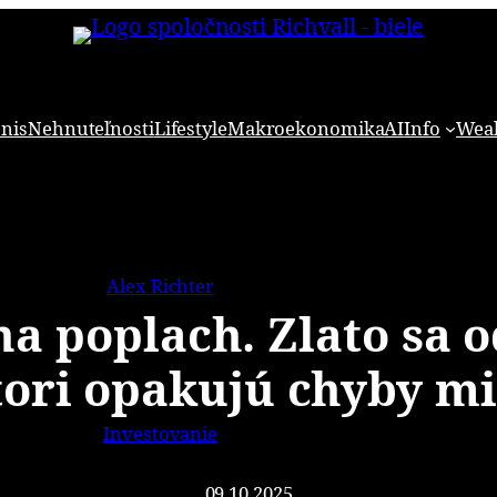
znis
Nehnuteľnosti
Lifestyle
Makroekonomika
AI
Info
Weal
Alex Richter
na poplach. Zlato sa o
tori opakujú chyby mi
Investovanie
09.10.2025