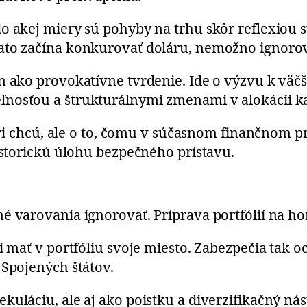
do akej miery sú pohyby na trhu skôr reflexiou
ato začína konkurovať doláru, nemožno ignorov
n ako provokatívne tvrdenie. Ide o výzvu k väč
nosťou a štrukturálnymi zmenami v alokácii ka
ori chcú, ale o to, čomu v súčasnom finančnom pro
historickú úlohu bezpečného prístavu.
é varovania ignorovať. Príprava portfólií na ho
li mať v portfóliu svoje miesto. Zabezpečia tak
 Spojených štátov.
kuláciu, ale aj ako poistku a diverzifikačný ná