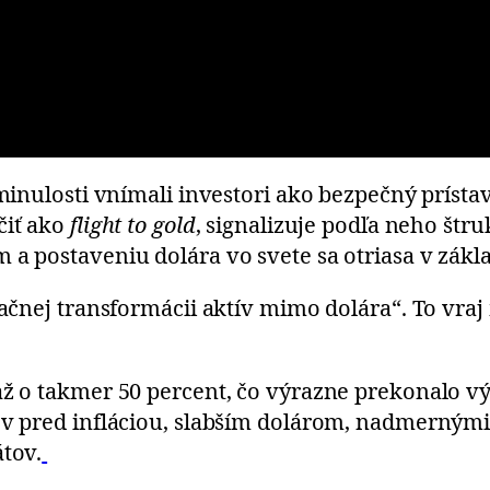
 minulosti vnímali investori ako bezpečný prísta
čiť ako
flight to gold
, signalizuje podľa neho štr
 a postaveniu dolára vo svete sa otriasa v zákl
flačnej transformácii aktív mimo dolára“. To vra
až o takmer 50 percent, čo výrazne prekonalo vý
ov pred infláciou, slabším dolárom, nadmernými
átov.