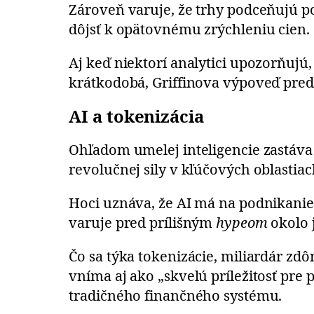
Zároveň varuje, že trhy podceňujú pot
dôjsť k opätovnému zrýchleniu cien.
Aj keď niektorí analytici upozorňujú
krátkodobá, Griffinova výpoveď pred
AI a tokenizácia
Ohľadom umelej inteligencie zastáva 
revolučnej sily v kľúčových oblastia
Hoci uznáva, že AI má na podnikanie 
varuje pred prílišným
hypeom
okolo 
Čo sa týka tokenizácie, miliardár zdô
vníma aj ako „skvelú príležitosť pre
tradičného finančného systému.