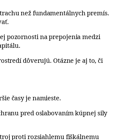
 strachu než fundamentálnych premís.
ať.
šej pozornosti na prepojenia medzi
pitálu.
stredí dôverujú. Otázne je aj to, či
ršie časy je namieste.
 ochranu pred oslabovaním kúpnej sily
stroj proti rozsiahlemu fiškálnemu