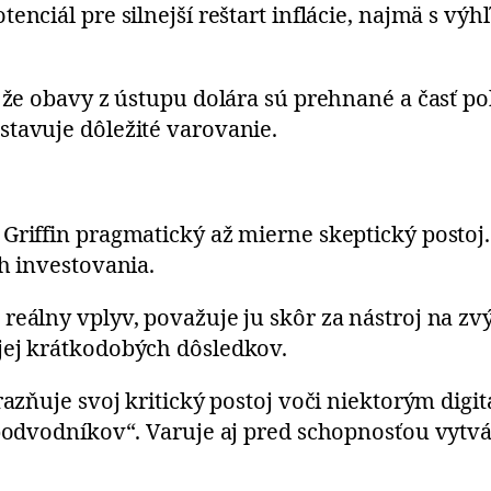
enciál pre silnejší reštart inflácie, najmä s v
, že obavy z ústupu dolára sú prehnané a časť 
stavuje dôležité varovanie.
Griffin pragmatický až mierne skeptický postoj.
ch investovania.
reálny vplyv, považuje ju skôr za nástroj na zv
jej krátkodobých dôsledkov.
razňuje svoj kritický postoj voči niektorým dig
 podvodníkov“. Varuje aj pred schopnosťou vytv