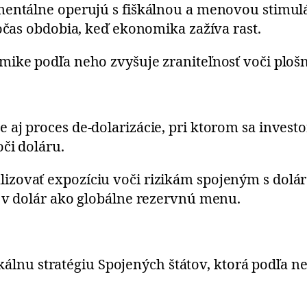
mentálne operujú s fiškálnou a menovou stimulá
počas obdobia, keď ekonomika zažíva rast.
mike podľa neho zvyšuje zraniteľnosť voči plo
j proces de-dolarizácie, pri ktorom sa investori
oči doláru.
izovať expozíciu voči rizikám spojeným s dol
y v dolár ako globálne rezervnú menu.
fiškálnu stratégiu Spojených štátov, ktorá podľ