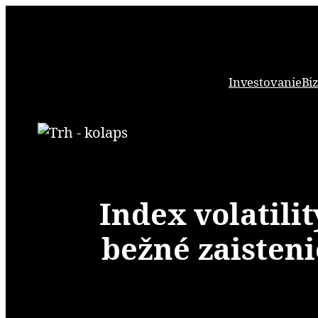
Prejsť
na
obsah
Investovanie
Bi
Index volatilit
bežné zaisten