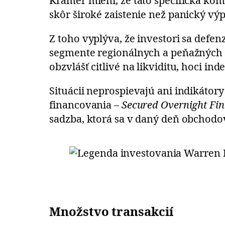
Kramer mieni, že táto špecifická ko
skôr široké zaistenie než panický výp
Z toho vyplýva, že investori sa defe
segmente regionálnych a peňažných bá
obzvlášť citlivé na likviditu, hoci i
Situácii neprospievajú ani indikáto
financovania –
Secured Overnight Fin
sadzba, ktorá sa v daný deň obchodo
Množstvo transakcií