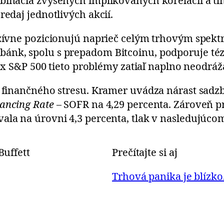
mbinácia zvýšených implikovaných korelácií a tl
redaj jednotlivých akcií.
nzívne pozicionujú naprieč celým trhovým spektr
nk, spolu s prepadom Bitcoinu, podporuje tézu 
ndex S&P 500 tieto problémy zatiaľ naplno neodráž
ry finančného stresu. Kramer uvádza nárast sa
ancing Rate
– SOFR na 4,29 percenta. Zároveň p
vala na úrovni 4,3 percenta, tlak v nasledujúc
Prečítajte si aj
Trhová panika je blízko