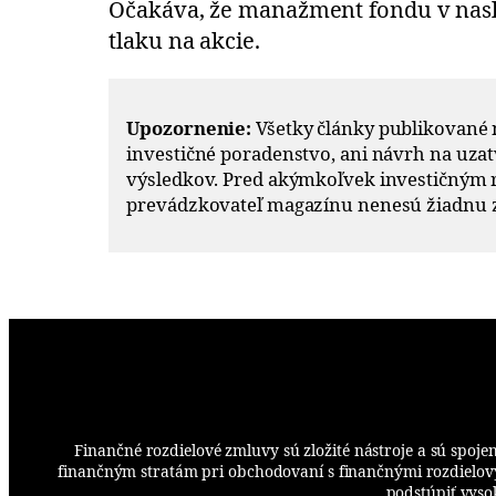
Očakáva, že manažment fondu v nasl
tlaku na akcie.
Upozornenie:
Všetky články publikované
investičné poradenstvo, ani návrh na uza
výsledkov. Pred akýmkoľvek investičným
prevádzkovateľ magazínu nenesú žiadnu z
Finančné rozdielové zmluvy sú zložité nástroje a sú spoj
finančným stratám pri obchodovaní s finančnými rozdielovými
podstúpiť vysok