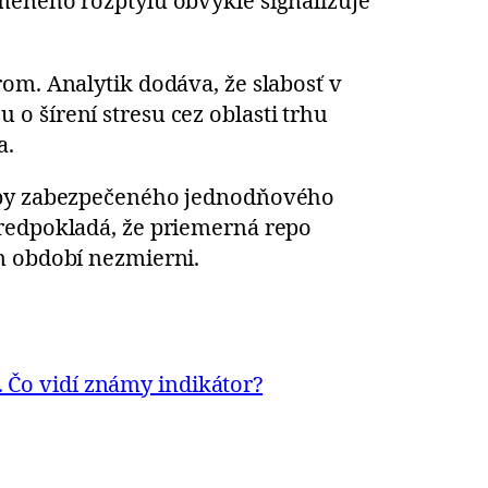
meného rozptylu obvykle signalizuje
om. Analytik dodáva, že slabosť v
o šírení stresu cez oblasti trhu
a.
dzby zabezpečeného jednodňového
redpokladá, že priemerná repo
om období nezmierni.
. Čo vidí známy indikátor?