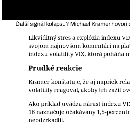
Ďalší signál kolapsu? Michael Kramer hovorí o
Likviditný stres a explózia indexu V
svojom najnovšom komentári na pl
indexu volatility VIX, ktorá poháňa n
Prudké reakcie
Kramer konštatuje, že aj napriek re
volatility reagoval, akoby trh zažil o
Ako príklad uvádza nárast indexu VI
16 naznačuje očakávaný 1,5-percentn
neodzrkadlil.