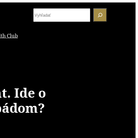
S
e
a
th Club
r
c
h
t. Ide o
 pádom?