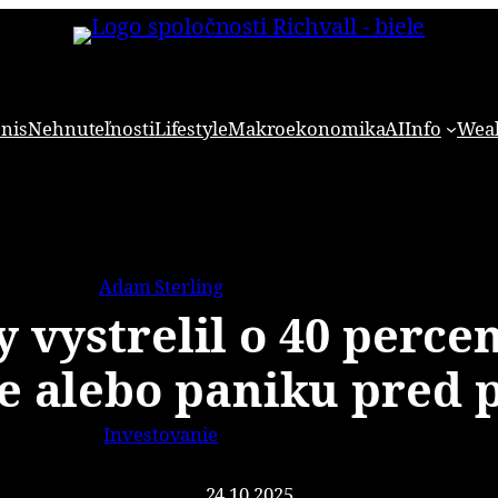
znis
Nehnuteľnosti
Lifestyle
Makroekonomika
AI
Info
Weal
Adam Sterling
y vystrelil o 40 percen
ie alebo paniku pred
Investovanie
24.10.2025