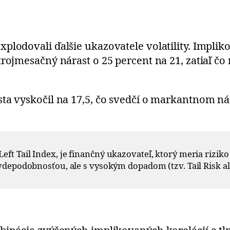
xplodovali ďalšie ukazovatele volatility. Impl
ojmesačný nárast o 25 percent na 21, zatiaľ čo ro
sta vyskočil na 17,5, čo svedčí o markantnom n
eft Tail Index, je finančný ukazovateľ, ktorý meria riz
vdepodobnosťou, ale s vysokým dopadom (tzv. Tail Risk al