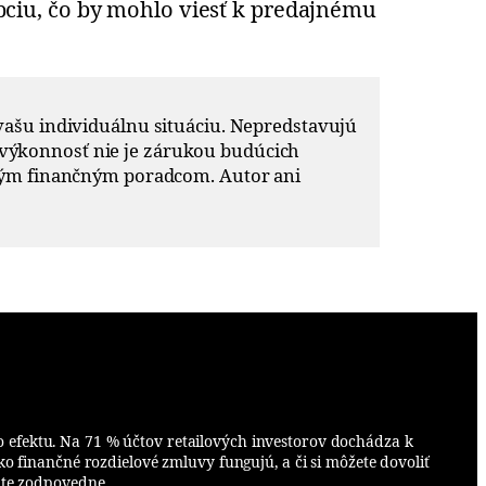
ciu, čo by mohlo viesť k predajnému
ašu individuálnu situáciu. Nepredstavujú
 výkonnosť nie je zárukou budúcich
ným finančným poradcom. Autor ani
o efektu. Na 71 % účtov retailových investorov dochádza k
o finančné rozdielové zmluvy fungujú, a či si môžete dovoliť
ujte zodpovedne.