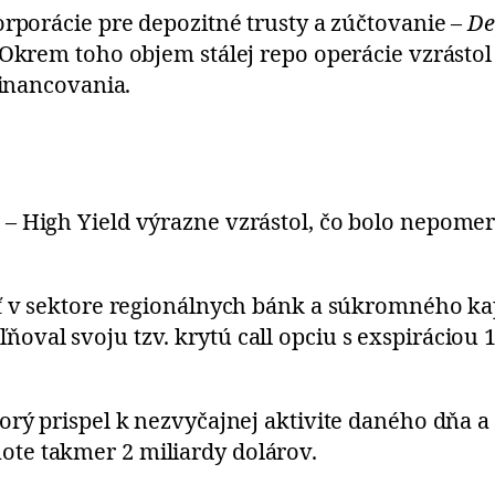
orporácie pre depozitné trusty a zúčtovanie –
De
Okrem toho objem stálej repo operácie vzrástol 
 financovania.
 High Yield výrazne vzrástol, čo bolo nepomer
sť v sektore regionálnych bánk a súkromného ka
val svoju tzv. krytú call opciu s exspiráciou 17
orý prispel k nezvyčajnej aktivite daného dňa 
te takmer 2 miliardy dolárov.