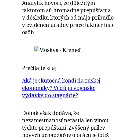
Analytik hovorí, že dôležitým
faktorom sú hromadné prepúšťania,
v dôsledku ktorých od mája pribudlo
v evidencii úradov práce takmer tisíc
osôb.
Prečítajte si aj
Aká je skutočná kondícia ruskej
ekonomiky? Vedú ju vojenské
výdavky do stagnácie?
Doliak však dodáva, že
nezamestnanosť nerástla len vinou
týchto prepúšťaní. Zvýšený prílev
nových uchádzačov o prácu je totiž