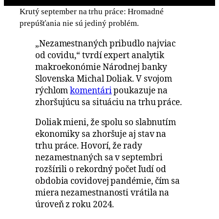
Krutý september na trhu práce: Hromadné
prepúšťania nie sú jediný problém.
„Nezamestnaných pribudlo najviac
od covidu,“ tvrdí expert analytik
makroekonómie Národnej banky
Slovenska Michal Doliak. V svojom
rýchlom
komentári
poukazuje na
zhoršujúcu sa situáciu na trhu práce.
Doliak mieni, že spolu so slabnutím
ekonomiky sa zhoršuje aj stav na
trhu práce. Hovorí, že rady
nezamestnaných sa v septembri
rozšírili o rekordný počet ľudí od
obdobia covidovej pandémie, čím sa
miera nezamestnanosti vrátila na
úroveň z roku 2024.