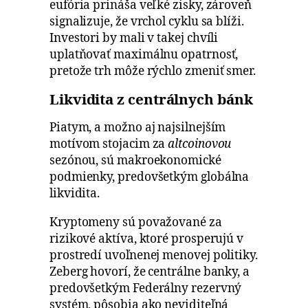
eufória prináša veľké zisky, zároveň
signalizuje, že vrchol cyklu sa blíži.
Investori by mali v takej chvíli
uplatňovať maximálnu opatrnosť,
pretože trh môže rýchlo zmeniť smer.
Likvidita z centrálnych bánk
Piatym, a možno aj najsilnejším
motívom stojacim za
altcoinovou
sezónou, sú makroekonomické
podmienky, predovšetkým globálna
likvidita.
Kryptomeny sú považované za
rizikové aktíva, ktoré prosperujú v
prostredí uvoľnenej menovej politiky.
Zeberg hovorí, že centrálne banky, a
predovšetkým Federálny rezervný
systém, pôsobia ako neviditeľná