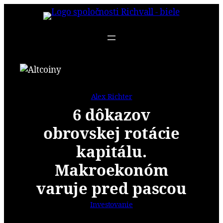
Prejsť
na
obsah
Alex Richter
6 dôkazov
obrovskej rotácie
kapitálu.
Makroekonóm
varuje pred pascou
Investovanie