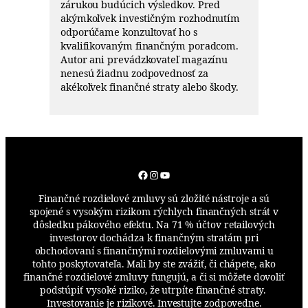
zárukou budúcich výsledkov. Pred
akýmkoľvek investičným rozhodnutím
odporúčame konzultovať ho s
kvalifikovaným finančným poradcom.
Autor ani prevádzkovateľ magazínu
nenesú žiadnu zodpovednosť za
akékoľvek finančné straty alebo škody.
Facebook
Instagram
YouTube
Finančné rozdielové zmluvy sú zložité nástroje a sú
spojené s vysokým rizikom rýchlych finančných strát v
dôsledku pákového efektu. Na 71 % účtov retailových
investorov dochádza k finančným stratám pri
obchodovaní s finančnými rozdielovými zmluvami u
tohto poskytovateľa. Mali by ste zvážiť, či chápete, ako
finančné rozdielové zmluvy fungujú, a či si môžete dovoliť
podstúpiť vysoké riziko, že utrpíte finančné straty.
Investovanie je rizikové. Investujte zodpovedne.