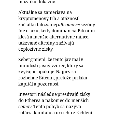
mozaiku dôkazov.
Aktuálne sa zameriava na
kryptomenový trh a otáznosť
začiatku takzvanej
altcoinovej
sezóny.
Ide o fázu, kedy dominancia Bitcoinu
klesá a menšie alternatívne mince,
takzvané altcoiny, zažívajú
explozívne zisky.
Zeberg mieni, že tento jav mal v
minulosti jasný vzorec, ktorý sa
zvyčajne opakuje. Najprv sa
rozbehne Bitcoin, pretože priláka
kapitál a pozornosť.
Investori následne presúvajú zisky
do Etherea a nakoniec do menších
coinov
. Tento pohyb sa nazýva
rotácia kapitálu a pri jeho zrýchlení