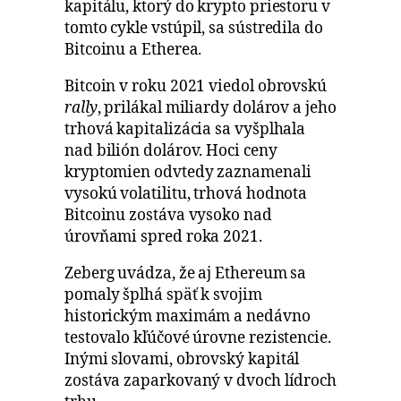
kapitálu, ktorý do krypto priestoru v
tomto cykle vstúpil, sa sústredila do
Bitcoinu a Etherea.
Bitcoin v roku 2021 viedol obrovskú
rally
, prilákal miliardy dolárov a jeho
trhová kapitalizácia sa vyšplhala
nad bilión dolárov. Hoci ceny
kryptomien odvtedy zaznamenali
vysokú volatilitu, trhová hodnota
Bitcoinu zostáva vysoko nad
úrovňami spred roka 2021.
Zeberg uvádza, že aj Ethereum sa
pomaly šplhá späť k svojim
historickým maximám a nedávno
testovalo kľúčové úrovne rezistencie.
Inými slovami, obrovský kapitál
zostáva zaparkovaný v dvoch lídroch