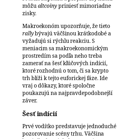
môžu
altcoiny
priniesť mimoriadne
zisky.
Makroekonóm upozorňuje, že tieto
rally
bývajú väčšinou krátkodobé a
vyžadujú si rýchlu reakciu. S
meniacim sa makroekonomickým
prostredím sa podľa neho treba
zamerať na šesť kľúčových indícií,
ktoré rozhodnú o tom, či sa krypto
trh blíži k tejto euforickej fáze. Ide
vraj o dôkazy, ktoré spoločne
poukazujú na najpravdepodobnejší
záver.
Šesť indícií
Prvé vodítko predstavuje jednoduché
pozorovanie scény trhu. Väčšina