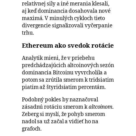
relatívnej sily a iné merania klesali,
aj keď dominancia dosahovala nové
maximá. V minulých cykloch tieto
divergencie signalizovali vyčerpanie
trhu.
Ethereum ako svedok rotácie
Analytik mieni, že v priebehu
predchádzajúcich altcoinových sezón
dominancia Bitcoinu vyvrcholila a
potom sa zrútila smerom k tridsiatim
piatim až štyridsiatim percentám.
Podobný pokles by naznačoval
zásadnú rotáciu smerom k
altcoinom
.
Zeberg si myslí, že pohyb smerom
nadol sa už začal a vidieť ho na
grafoch.