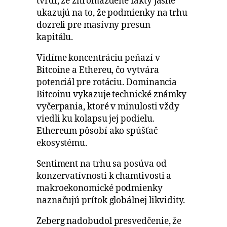
tvrdí, že zhromaždené fakty jasne
ukazujú na to, že podmienky na trhu
dozreli pre masívny presun
kapitálu.
Vidíme koncentráciu peňazí v
Bitcoine a Ethereu, čo vytvára
potenciál pre rotáciu. Dominancia
Bitcoinu vykazuje technické známky
vyčerpania, ktoré v minulosti vždy
viedli ku kolapsu jej podielu.
Ethereum pôsobí ako spúšťač
ekosystému.
Sentiment na trhu sa posúva od
konzervatívnosti k chamtivosti a
makroekonomické podmienky
naznačujú prítok globálnej likvidity.
Zeberg nadobudol presvedčenie, že