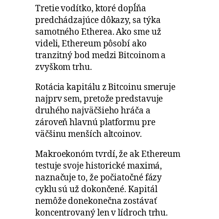
Tretie vodítko, ktoré dopĺňa
predchádzajúce dôkazy, sa týka
samotného Etherea. Ako sme už
videli, Ethereum pôsobí ako
tranzitný bod medzi Bitcoinom a
zvyškom trhu.
Rotácia kapitálu z Bitcoinu smeruje
najprv sem, pretože predstavuje
druhého najväčšieho hráča a
zároveň hlavnú platformu pre
väčšinu menších altcoinov.
Makroekonóm tvrdí, že ak Ethereum
testuje svoje historické maximá,
naznačuje to, že počiatočné fázy
cyklu sú už dokončené. Kapitál
nemôže donekonečna zostávať
koncentrovaný len v lídroch trhu.