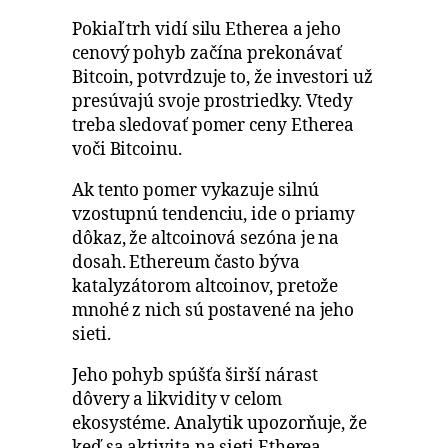
Pokiaľ trh vidí silu Etherea a jeho
cenový pohyb začína prekonávať
Bitcoin, potvrdzuje to, že investori už
presúvajú svoje prostriedky. Vtedy
treba sledovať pomer ceny Etherea
voči Bitcoinu.
Ak tento pomer vykazuje silnú
vzostupnú tendenciu, ide o priamy
dôkaz, že altcoinová sezóna je na
dosah. Ethereum často býva
katalyzátorom altcoinov, pretože
mnohé z nich sú postavené na jeho
sieti.
Jeho pohyb spúšťa širší nárast
dôvery a likvidity v celom
ekosystéme. Analytik upozorňuje, že
keď sa aktivita na sieti Etherea,