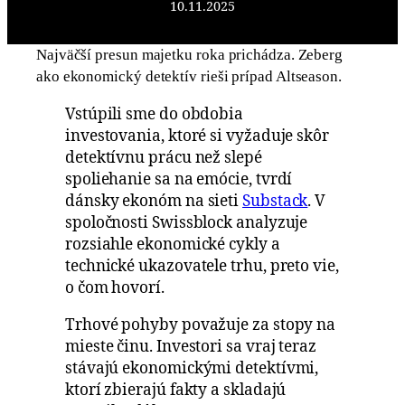
10.11.2025
Najväčší presun majetku roka prichádza. Zeberg
ako ekonomický detektív rieši prípad Altseason.
Vstúpili sme do obdobia
investovania, ktoré si vyžaduje skôr
detektívnu prácu než slepé
spoliehanie sa na emócie, tvrdí
dánsky ekonóm na sieti
Substack
. V
spoločnosti Swissblock analyzuje
rozsiahle ekonomické cykly a
technické ukazovatele trhu, preto vie,
o čom hovorí.
Trhové pohyby považuje za stopy na
mieste činu. Investori sa vraj teraz
stávajú ekonomickými detektívmi,
ktorí zbierajú fakty a skladajú