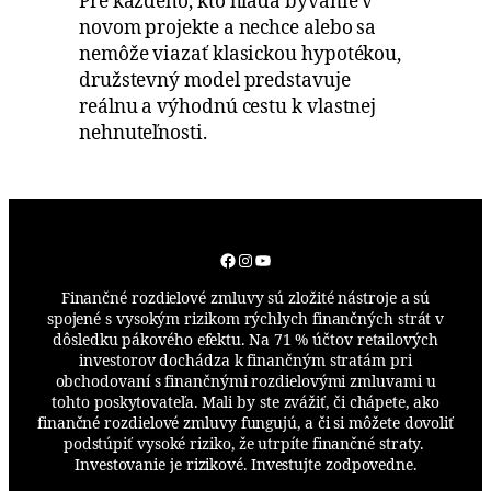
Pre každého, kto hľadá bývanie v
novom projekte a nechce alebo sa
nemôže viazať klasickou hypotékou,
družstevný model predstavuje
reálnu a výhodnú cestu k vlastnej
nehnuteľnosti.
Facebook
Instagram
YouTube
Finančné rozdielové zmluvy sú zložité nástroje a sú
spojené s vysokým rizikom rýchlych finančných strát v
dôsledku pákového efektu. Na 71 % účtov retailových
investorov dochádza k finančným stratám pri
obchodovaní s finančnými rozdielovými zmluvami u
tohto poskytovateľa. Mali by ste zvážiť, či chápete, ako
finančné rozdielové zmluvy fungujú, a či si môžete dovoliť
podstúpiť vysoké riziko, že utrpíte finančné straty.
Investovanie je rizikové. Investujte zodpovedne.