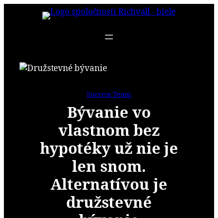
Prejsť
na
obsah
Success Team
Bývanie vo
vlastnom bez
hypotéky už nie je
len snom.
Alternatívou je
družstevné