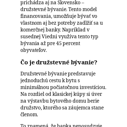
prichádza aj na Slovensko –
družstevné bývanie. Tento model
financovania, umožňuje bývať vo
vlastnom aj bez potreby zadlžiť sa u
komerčnej banky. Napríklad v
susednej Viedni využíva tento typ
bývania až pre 45 percent
obyvateľov.
Čo je družstevné bývanie?
Družstevné bývanie predstavuje
jednoduchú cestu k bytu s
minimálnou počiatočnou investíciou.
Na rozdiel od klasickej kúpy si úver
na výstavbu bytového domu berie
družstvo, ktorého sa záujemca stane
členom.
To znamená, že banka neposudzuje