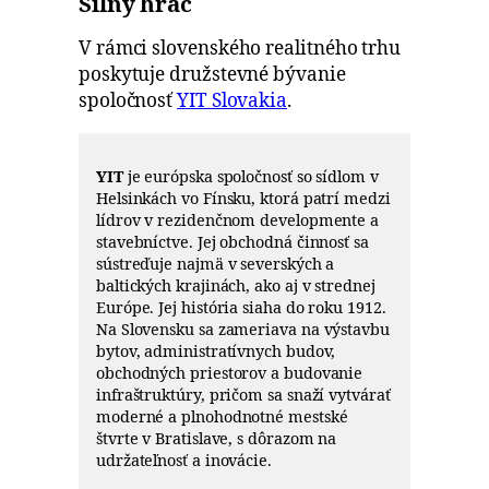
Silný hráč
V rámci slovenského realitného trhu
poskytuje družstevné bývanie
spoločnosť
YIT Slovakia
.
YIT
je európska spoločnosť so sídlom v
Helsinkách vo Fínsku, ktorá patrí medzi
lídrov v rezidenčnom developmente a
stavebníctve. Jej obchodná činnosť sa
sústreďuje najmä v severských a
baltických krajinách, ako aj v strednej
Európe. Jej história siaha do roku 1912.
Na Slovensku sa zameriava na výstavbu
bytov, administratívnych budov,
obchodných priestorov a budovanie
infraštruktúry, pričom sa snaží vytvárať
moderné a plnohodnotné mestské
štvrte v Bratislave, s dôrazom na
udržateľnosť a inovácie.